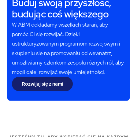
Buduj swoją przyszłość,
budując coś większego
W ABM dokładamy wszelkich starań, aby
pomóc Ci się rozwijać. Dzięki
ustrukturyzowanym programom rozwojowym i
skupieniu się na promowaniu od wewnątrz,
umożliwiamy członkom zespołu różnych ról, aby
mogli dalej rozwijać swoje umiejętności.
Rozwijaj się z nami