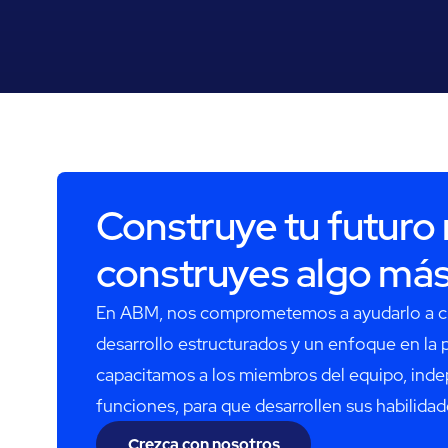
Construye tu futuro
construyes algo má
En ABM, nos comprometemos a ayudarlo a c
desarrollo estructurados y un enfoque en la 
capacitamos a los miembros del equipo, ind
funciones, para que desarrollen sus habilidad
Crezca con nosotros