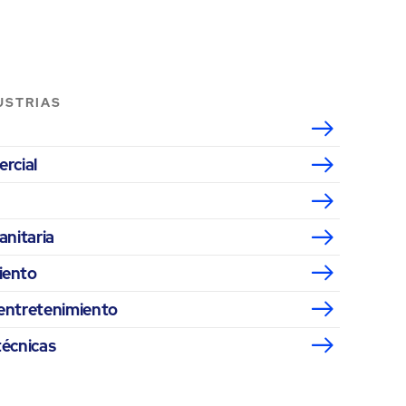
USTRIAS
ercial
anitaria
iento
entretenimiento
técnicas