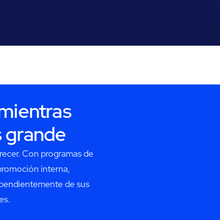
 mientras
s grande
recer. Con programas de
promoción interna,
ependientemente de sus
es.